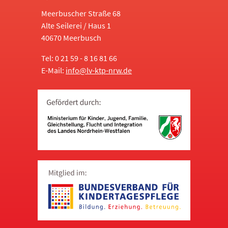
Meerbuscher Straße 68
Alte Seilerei / Haus 1
40670 Meerbusch
Tel: 0 21 59 - 8 16 81 66
E-Mail:
info@lv-ktp-nrw.de