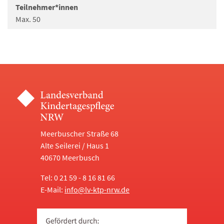
Teilnehmer*innen
Max. 50
Meerbuscher Straße 68
Alte Seilerei / Haus 1
40670 Meerbusch
Tel: 0 21 59 - 8 16 81 66
E-Mail:
info@lv-ktp-nrw.de