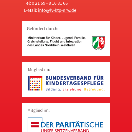
Tel: 0 21 59 - 8 16 81 66
E-Mail:
info@lv-ktp-nrw.de